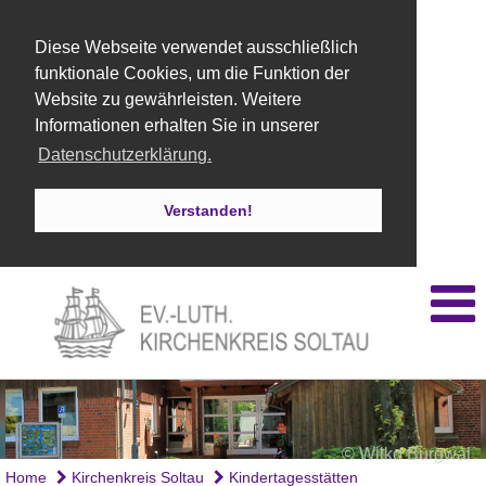
Diese Webseite verwendet ausschließlich
funktionale Cookies, um die Funktion der
Website zu gewährleisten. Weitere
Informationen erhalten Sie in unserer
Datenschutzerklärung.
Verstanden!
© Wilko Burgwal
© Wilko Burgwal
© Wilko Burgwal
© Wilko Burgwal
Wilko Burgwal
Home
Kirchenkreis Soltau
Kindertagesstätten