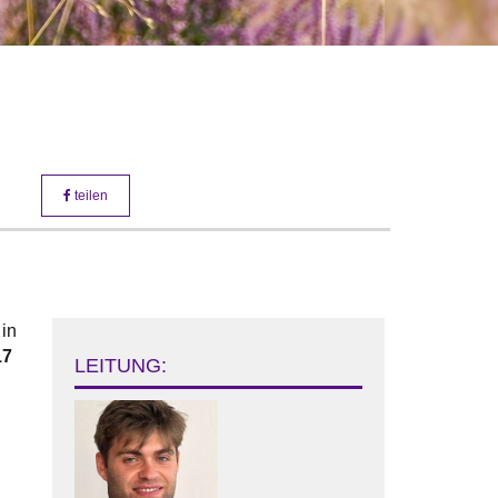
teilen
 in
17
LEITUNG: